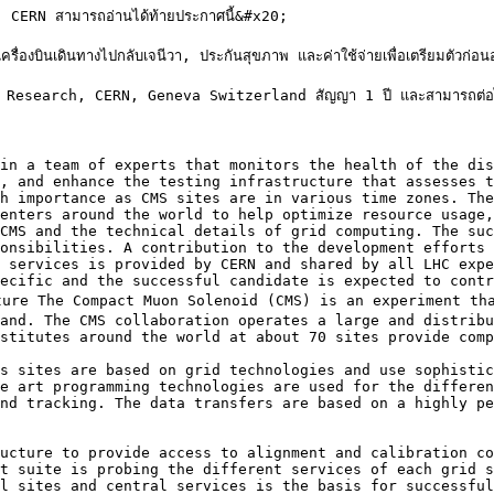
S, CERN สามารถอ่านได้ท้ายประกาศนี้&#x20;

ื่องบินเดินทางไปกลับเจนีวา, ประกันสุขภาพ และค่าใช้จ่ายเพื่อเตรียมตัวก่อ
Research, CERN, Geneva Switzerland สัญญา 1 ปี และสามารถต่อได้ 1 
in a team of experts that monitors the health of the dis
, and enhance the testing infrastructure that assesses t
h importance as CMS sites are in various time zones. The
enters around the world to help optimize resource usage,
CMS and the technical details of grid computing. The suc
onsibilities. A contribution to the development efforts 
 services is provided by CERN and shared by all LHC expe
ecific and the successful candidate is expected to contr
ucture The Compact Muon Solenoid (CMS) is an experiment th
and. The CMS collaboration operates a large and distribu
stitutes around the world at about 70 sites provide comp
s sites are based on grid technologies and use sophistic
e art programming technologies are used for the differen
nd tracking. The data transfers are based on a highly pe
ucture to provide access to alignment and calibration co
t suite is probing the different services of each grid s
l sites and central services is the basis for successful