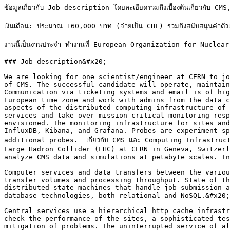
ข้อมูลเกี่ยวกับ Job description โดยละเอียดรวมถึงเบื้องต้นเกี่ยวกับ CM
เงินเดือน: ประมาณ 160,000 บาท (จ่ายเป็น CHF) รวมถึงสนับสนุนค่าตั๋วเคร
งานนี้เป็นงานประจำ ทำงานที่ European Organization for Nuclear 
### Job description&#x20;

We are looking for one scientist/engineer at CERN to jo
of CMS. The successful candidate will operate, maintain
Communication via ticketing systems and email is of hig
European time zone and work with admins from the data c
aspects of the distributed computing infrastructure of 
services and take over mission critical monitoring resp
envisioned. The monitoring infrastructure for sites and
InfluxDB, Kibana, and Grafana. Probes are experiment sp
additional probes.  เกี่ยวกับ CMS และ Computing Infrastr
Large Hadron Collider (LHC) at CERN in Geneva, Switzerl
analyze CMS data and simulations at petabyte scales. In
Computer services and data transfers between the variou
transfer volumes and processing throughput. State of th
distributed state-machines that handle job submission a
database technologies, both relational and NoSQL.&#x20;

Central services use a hierarchical http cache infrastr
check the performance of the sites, a sophisticated tes
mitigation of problems. The uninterrupted service of al