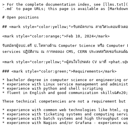
> For the complete documentation index, see [llms.txt](
`.md` to page URLs; this page is available as [Markdown
# Open positions

## <mark style="color:yellow;">รับสมัครงาน สายวิศวะคอมพิวเตอร์แ
<mark style="color:orange;">Feb 10, 2024</mark>

รับสมัครผู้จบป.ตรี ป.โททางด้าน Computer Science หรือ Compute
services ปฎิบัติงาน ณ การทดลอง CMS, CERN ประเทศสวิสเซอร์แลนด์&
<mark style="color:yellow;">ผู้สนใจโปรดส่ง CV มาที่ <phat.s@cern.
### <mark style="color:green;">Requirements</mark>

* bachelor degree in computer science or engineering or
* experience with Linux service management and administ
* experience with python and shell scripting

* fluent in English and good communication skills&#x20;

These technical competencies are not a requirement but 
* experience with common web technologies like html, cg
* experience with ticketing systems and computing servi
* experience with batch systems and high throughput com
* experience with Nagios and/or Grafana - experience wi