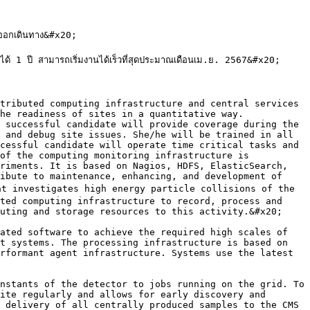
นออกเดินทาง&#x20;

ปี สามารถเริ่มงานได้เร็วที่สุดประมาณเดือนเม.ย. 2567&#x20;

tributed computing infrastructure and central services 
he readiness of sites in a quantitative way. 
 successful candidate will provide coverage during the 
 and debug site issues. She/he will be trained in all 
cessful candidate will operate time critical tasks and 
of the computing monitoring infrastructure is 
riments. It is based on Nagios, HDFS, ElasticSearch, 
ibute to maintenance, enhancing, and development of 
at investigates high energy particle collisions of the 
ted computing infrastructure to record, process and 
uting and storage resources to this activity.&#x20;

ated software to achieve the required high scales of 
t systems. The processing infrastructure is based on 
rformant agent infrastructure. Systems use the latest 
nstants of the detector to jobs running on the grid. To 
ite regularly and allows for early discovery and 
 delivery of all centrally produced samples to the CMS 